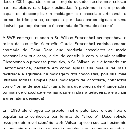
desde 2001, quando, em um projeto ousado, resolvemos colocar
nas prateleiras das lojas destinadas à gastronomia um produto
capaz de descomplicar a moldagem do chocolate artesanal: a
forma de três partes, composta por duas partes rígidas e uma
flexível, que popularmente é chamada de “forma de silicone”.
A BWB começou quando o Sr. Wilson Stracanholi acompanhava a
rotina da sua mãe, Adoração Garcia Stracanholi carinhosamente
chamada de Dona Dora, que produzia chocolates de modo
artesanal em sua casa, a fim de contribuir com a renda familiar.
Observando o processo produtivo, o Sr. Wilson, que é formado em
Eletromecânica, pensava em como ajudar sua mãe a ter mais
facilidade e agilidade na moldagem dos chocolates, pois sua mãe
utilizava formas simples para moldagem de chocolate, conhecida
como “forma de acetato”, (uma forma que precisa de 4 pinceladas
ou mais de chocolate e várias idas e vindas à geladeira, até atingir
a gramatura desejada).
Em 1998 ele chegou ao projeto final e patenteou o que hoje é
popularmente conhecida por formas de “silicone”. Desenvolvido
esse produto revolucionário, o Sr. Wilson aplicou seu conhecimento
e construiu o próprio maquinário, montou uma pequena estrutura