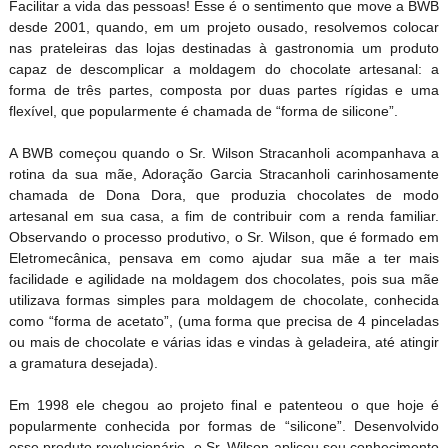
Facilitar a vida das pessoas! Esse é o sentimento que move a BWB
desde 2001, quando, em um projeto ousado, resolvemos colocar
nas prateleiras das lojas destinadas à gastronomia um produto
capaz de descomplicar a moldagem do chocolate artesanal: a
forma de três partes, composta por duas partes rígidas e uma
flexível, que popularmente é chamada de “forma de silicone”.
A BWB começou quando o Sr. Wilson Stracanholi acompanhava a
rotina da sua mãe, Adoração Garcia Stracanholi carinhosamente
chamada de Dona Dora, que produzia chocolates de modo
artesanal em sua casa, a fim de contribuir com a renda familiar.
Observando o processo produtivo, o Sr. Wilson, que é formado em
Eletromecânica, pensava em como ajudar sua mãe a ter mais
facilidade e agilidade na moldagem dos chocolates, pois sua mãe
utilizava formas simples para moldagem de chocolate, conhecida
como “forma de acetato”, (uma forma que precisa de 4 pinceladas
ou mais de chocolate e várias idas e vindas à geladeira, até atingir
a gramatura desejada).
Em 1998 ele chegou ao projeto final e patenteou o que hoje é
popularmente conhecida por formas de “silicone”. Desenvolvido
esse produto revolucionário, o Sr. Wilson aplicou seu conhecimento