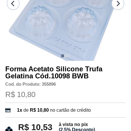
Forma Acetato Silicone Trufa
Gelatina Cód.10098 BWB
Cod. do Produto: 355896
R$ 10,80
1x
de
R$ 10,80
no cartão de crédito
à vista no pix
R$ 10,53
(2.5% Desconto)