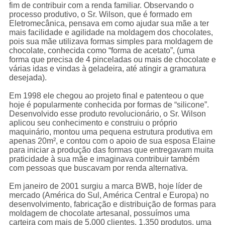
fim de contribuir com a renda familiar. Observando o
processo produtivo, o Sr. Wilson, que é formado em
Eletromecânica, pensava em como ajudar sua mãe a ter
mais facilidade e agilidade na moldagem dos chocolates,
pois sua mãe utilizava formas simples para moldagem de
chocolate, conhecida como “forma de acetato”, (uma
forma que precisa de 4 pinceladas ou mais de chocolate e
várias idas e vindas à geladeira, até atingir a gramatura
desejada).
Em 1998 ele chegou ao projeto final e patenteou o que
hoje é popularmente conhecida por formas de “silicone”.
Desenvolvido esse produto revolucionário, o Sr. Wilson
aplicou seu conhecimento e construiu o próprio
maquinário, montou uma pequena estrutura produtiva em
apenas 20m², e contou com o apoio de sua esposa Elaine
para iniciar a produção das formas que entregavam muita
praticidade à sua mãe e imaginava contribuir também
com pessoas que buscavam por renda alternativa.
Em janeiro de 2001 surgiu a marca BWB, hoje líder de
mercado (América do Sul, América Central e Europa) no
desenvolvimento, fabricação e distribuição de formas para
moldagem de chocolate artesanal, possuímos uma
carteira com mais de 5.000 clientes, 1.350 produtos, uma