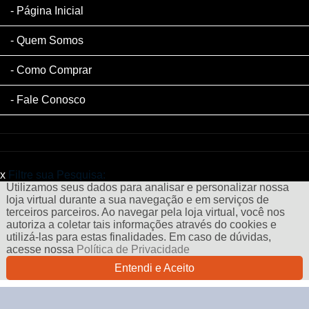
Página Inicial
Quem Somos
Como Comprar
Fale Conosco
x
Filtre sua Pesquisa:
Utilizamos seus dados para analisar e personalizar nossa
loja virtual durante a sua navegação e em serviços de
terceiros parceiros. Ao navegar pela loja virtual, você nos
autoriza a coletar tais informações através do cookies e
utilizá-las para estas finalidades. Em caso de dúvidas,
acesse nossa
Política de Privacidade
Entendi e Aceito