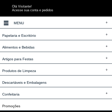
Olá Visitante!
Acesse sua conta e pedidos
MENU
Papelaria
e Escritório
Alimentos
e Bebidas
Artigos
para Festas
Produtos
de Limpeza
Descartáveis
e Embalagens
Confeitaria
Promoções