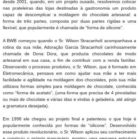
desde 2001, quando, em um projeto ousado, resolvemos colocar
nas prateleiras das lojas destinadas à gastronomia um produto
capaz de descomplicar a moldagem do chocolate artesanal: a
forma de três partes, composta por duas partes rígidas e uma
flexível, que popularmente é chamada de “forma de silicone”.
A BWB começou quando o Sr. Wilson Stracanholi acompanhava a
rotina da sua mãe, Adoração Garcia Stracanholi carinhosamente
chamada de Dona Dora, que produzia chocolates de modo
artesanal em sua casa, a fim de contribuir com a renda familiar.
Observando o processo produtivo, o Sr. Wilson, que é formado em
Eletromecânica, pensava em como ajudar sua mãe a ter mais
facilidade e agilidade na moldagem dos chocolates, pois sua mãe
utilizava formas simples para moldagem de chocolate, conhecida
como “forma de acetato”, (uma forma que precisa de 4 pinceladas
ou mais de chocolate e várias idas e vindas à geladeira, até atingir
a gramatura desejada).
Em 1998 ele chegou ao projeto final e patenteou o que hoje é
popularmente conhecida por formas de “silicone”. Desenvolvido
esse produto revolucionário, o Sr. Wilson aplicou seu conhecimento
e construiu o próprio maquinário, montou uma pequena estrutura