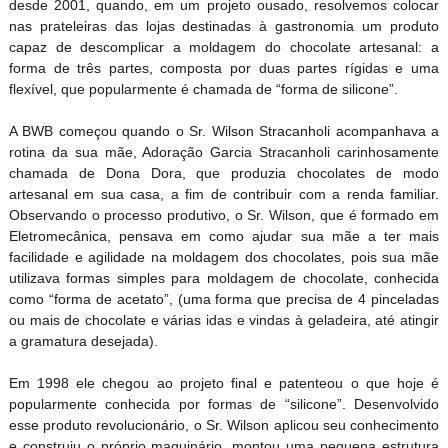
desde 2001, quando, em um projeto ousado, resolvemos colocar
nas prateleiras das lojas destinadas à gastronomia um produto
capaz de descomplicar a moldagem do chocolate artesanal: a
forma de três partes, composta por duas partes rígidas e uma
flexível, que popularmente é chamada de “forma de silicone”.
A BWB começou quando o Sr. Wilson Stracanholi acompanhava a
rotina da sua mãe, Adoração Garcia Stracanholi carinhosamente
chamada de Dona Dora, que produzia chocolates de modo
artesanal em sua casa, a fim de contribuir com a renda familiar.
Observando o processo produtivo, o Sr. Wilson, que é formado em
Eletromecânica, pensava em como ajudar sua mãe a ter mais
facilidade e agilidade na moldagem dos chocolates, pois sua mãe
utilizava formas simples para moldagem de chocolate, conhecida
como “forma de acetato”, (uma forma que precisa de 4 pinceladas
ou mais de chocolate e várias idas e vindas à geladeira, até atingir
a gramatura desejada).
Em 1998 ele chegou ao projeto final e patenteou o que hoje é
popularmente conhecida por formas de “silicone”. Desenvolvido
esse produto revolucionário, o Sr. Wilson aplicou seu conhecimento
e construiu o próprio maquinário, montou uma pequena estrutura