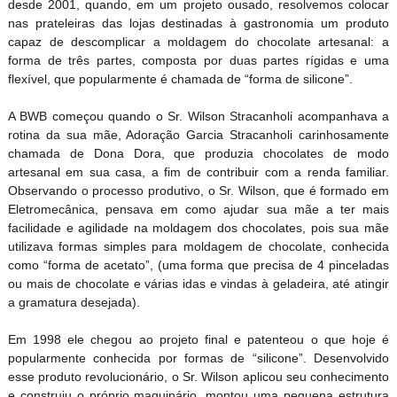
desde 2001, quando, em um projeto ousado, resolvemos colocar
nas prateleiras das lojas destinadas à gastronomia um produto
capaz de descomplicar a moldagem do chocolate artesanal: a
forma de três partes, composta por duas partes rígidas e uma
flexível, que popularmente é chamada de “forma de silicone”.
A BWB começou quando o Sr. Wilson Stracanholi acompanhava a
rotina da sua mãe, Adoração Garcia Stracanholi carinhosamente
chamada de Dona Dora, que produzia chocolates de modo
artesanal em sua casa, a fim de contribuir com a renda familiar.
Observando o processo produtivo, o Sr. Wilson, que é formado em
Eletromecânica, pensava em como ajudar sua mãe a ter mais
facilidade e agilidade na moldagem dos chocolates, pois sua mãe
utilizava formas simples para moldagem de chocolate, conhecida
como “forma de acetato”, (uma forma que precisa de 4 pinceladas
ou mais de chocolate e várias idas e vindas à geladeira, até atingir
a gramatura desejada).
Em 1998 ele chegou ao projeto final e patenteou o que hoje é
popularmente conhecida por formas de “silicone”. Desenvolvido
esse produto revolucionário, o Sr. Wilson aplicou seu conhecimento
e construiu o próprio maquinário, montou uma pequena estrutura