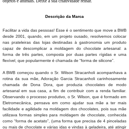
objetos e animais. Deixe a sua criatividade reinar.
Descrição da Marca
Facilitar a vida das pessoas! Esse é o sentimento que move a BWB
desde 2001, quando, em um projeto ousado, resolvemos colocar
nas prateleiras das lojas destinadas à gastronomia um produto
capaz de descomplicar a moldagem do chocolate artesanal: a
forma de três partes, composta por duas partes rígidas e uma
flexível, que popularmente é chamada de “forma de silicone”.
A BWB começou quando o Sr. Wilson Stracanholi acompanhava a
rotina da sua mãe, Adoração Garcia Stracanholi carinhosamente
chamada de Dona Dora, que produzia chocolates de modo
artesanal em sua casa, a fim de contribuir com a renda familiar.
Observando o processo produtivo, o Sr. Wilson, que é formado em
Eletromecânica, pensava em como ajudar sua mãe a ter mais
facilidade e agilidade na moldagem dos chocolates, pois sua mãe
utilizava formas simples para moldagem de chocolate, conhecida
como “forma de acetato”, (uma forma que precisa de 4 pinceladas
ou mais de chocolate e várias idas e vindas à geladeira, até atingir