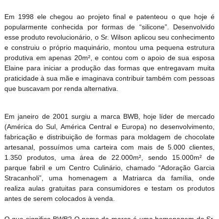
Em 1998 ele chegou ao projeto final e patenteou o que hoje é
popularmente conhecida por formas de “silicone”. Desenvolvido
esse produto revolucionário, o Sr. Wilson aplicou seu conhecimento
e construiu o próprio maquinário, montou uma pequena estrutura
produtiva em apenas 20m², e contou com o apoio de sua esposa
Elaine para iniciar a produção das formas que entregavam muita
praticidade à sua mãe e imaginava contribuir também com pessoas
que buscavam por renda alternativa.
Em janeiro de 2001 surgiu a marca BWB, hoje líder de mercado
(América do Sul, América Central e Europa) no desenvolvimento,
fabricação e distribuição de formas para moldagem de chocolate
artesanal, possuímos uma carteira com mais de 5.000 clientes,
1.350 produtos, uma área de 22.000m², sendo 15.000m² de
parque fabril e um Centro Culinário, chamado “Adoração Garcia
Stracanholi”, uma homenagem a Matriarca da família, onde
realiza aulas gratuitas para consumidores e testam os produtos
antes de serem colocados à venda.
O que significa BWB? O nome da marca é uma homenagem do Sr.