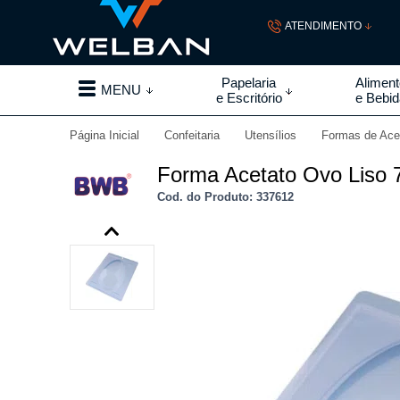
ATENDIMENTO
(19) 99855-
Papelaria
Alimen
MENU
e Escritório
e Bebi
(19)
Página Inicial
Confeitaria
Utensílios
Formas de Ace
contato@welban.com
Forma Acetato Ovo Liso
Segunda à sexta - 08:3
Cod. do Produto: 337612
09:00h à