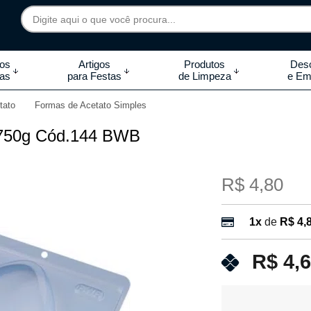
7892
tos
Artigos
Produtos
Desc
das
para Festas
de Limpeza
e Em
 99855-7892
tato
Formas de Acetato Simples
.br
 750g Cód.144 BWB
0h às 18:00h Sábados -
s 14:00h
R$ 4,80
1x
de
R$ 4,
R$ 4,