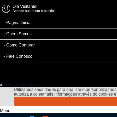
Olá Visitante!
Acesse sua conta e pedidos
Página Inicial
Quem Somos
Como Comprar
Fale Conosco
x
Filtre sua Pesquisa:
Utilizamos seus dados para analisar e personalizar noss
autoriza a coletar tais informações através do cookies 
Menu