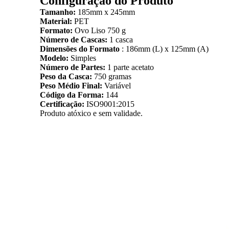
Configuração do Produto
Tamanho:
185mm x 245mm
Material:
PET
Formato:
Ovo Liso 750 g
Número de Cascas:
1 casca
Dimensões do Formato
: 186mm (L) x 125mm (A)
Modelo:
Simples
Número de Partes:
1 parte acetato
Peso da Casca:
750 gramas
Peso Médio Final:
Variável
Código da Forma:
144
Certificação:
ISO9001:2015
Produto atóxico e sem validade.