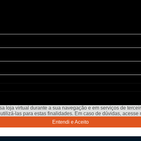
a loja virtual durante a sua navegação e em serviços de terceiro
e utilizá-las para estas finalidades. Em caso de dúvidas, acess
Entendi e Aceito