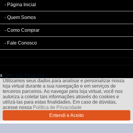
Página Inicial
Quem Somos
Como Comprar
Fale Conosco
x
Filtre sua Pesquisa:
Utilizamos seus dados para analisar e personalizar nossa
loja virtual durante a sua navegação e em serviços de
terceiros parceiros. Ao navegar pela loja virtual, você nos
autoriza a coletar tais informações através do cookies e
utilizá-las para estas finalidades. Em caso de dúvidas,
acesse nossa
Política de Privacidade
Entendi e Aceito