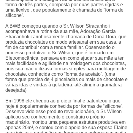
forma de três partes, composta por duas partes rígidas e
uma flexível, que popularmente é chamada de “forma de
silicone”.
A BWB começou quando o Sr. Wilson Stracanholi
acompanhava a rotina da sua mãe, Adoração Garcia
Stracanholi carinhosamente chamada de Dona Dora, que
produzia chocolates de modo artesanal em sua casa, a
fim de contribuir com a renda familiar. Observando o
processo produtivo, o Sr. Wilson, que é formado em
Eletromecânica, pensava em como ajudar sua mãe a ter
mais facilidade e agilidade na moldagem dos chocolates,
pois sua mãe utilizava formas simples para moldagem de
chocolate, conhecida como “forma de acetato”, (uma
forma que precisa de 4 pinceladas ou mais de chocolate e
várias idas e vindas à geladeira, até atingir a gramatura
desejada).
Em 1998 ele chegou ao projeto final e patenteou o que
hoje é popularmente conhecida por formas de “silicone”.
Desenvolvido esse produto revolucionário, o Sr. Wilson
aplicou seu conhecimento e construiu o próprio
maquinário, montou uma pequena estrutura produtiva em
apenas 20m², e contou com o apoio de sua esposa Elaine
para iniciar a produção das formas que entregavam muita