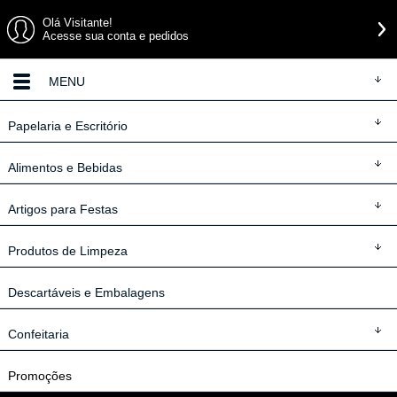
Olá Visitante!
Acesse sua conta e pedidos
MENU
Papelaria
e Escritório
Alimentos
e Bebidas
Artigos
para Festas
Produtos
de Limpeza
Descartáveis
e Embalagens
Confeitaria
Promoções