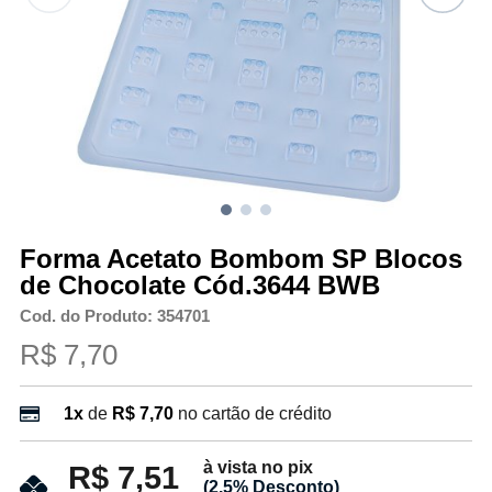
Forma Acetato Bombom SP Blocos
de Chocolate Cód.3644 BWB
Cod. do Produto: 354701
R$ 7,70
1x
de
R$ 7,70
no cartão de crédito
à vista no pix
R$ 7,51
(2.5% Desconto)