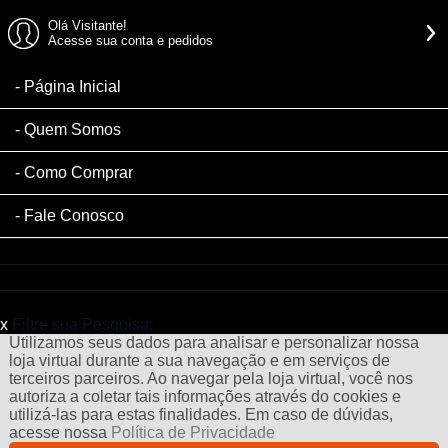
Olá Visitante!
Acesse sua conta e pedidos
Página Inicial
Quem Somos
Como Comprar
Fale Conosco
x
Filtre sua Pesquisa:
Utilizamos seus dados para analisar e personalizar nossa
loja virtual durante a sua navegação e em serviços de
terceiros parceiros. Ao navegar pela loja virtual, você nos
autoriza a coletar tais informações através do cookies e
utilizá-las para estas finalidades. Em caso de dúvidas,
acesse nossa
Política de Privacidade