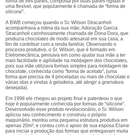
forma de três partes, composta por duas partes rígidas e
uma flexível, que popularmente é chamada de “forma de
silicone”.
A BWB começou quando o Sr. Wilson Stracanholi
acompanhava a rotina da sua mãe, Adoração Garcia
Stracanholi carinhosamente chamada de Dona Dora, que
produzia chocolates de modo artesanal em sua casa, a
fim de contribuir com a renda familiar. Observando o
processo produtivo, o Sr. Wilson, que é formado em
Eletromecânica, pensava em como ajudar sua mãe a ter
mais facilidade e agilidade na moldagem dos chocolates,
pois sua mãe utilizava formas simples para moldagem de
chocolate, conhecida como “forma de acetato”, (uma
forma que precisa de 4 pinceladas ou mais de chocolate e
várias idas e vindas à geladeira, até atingir a gramatura
desejada).
Em 1998 ele chegou ao projeto final e patenteou o que
hoje é popularmente conhecida por formas de “silicone”.
Desenvolvido esse produto revolucionário, o Sr. Wilson
aplicou seu conhecimento e construiu o próprio
maquinário, montou uma pequena estrutura produtiva em
apenas 20m², e contou com o apoio de sua esposa Elaine
para iniciar a produção das formas que entregavam muita