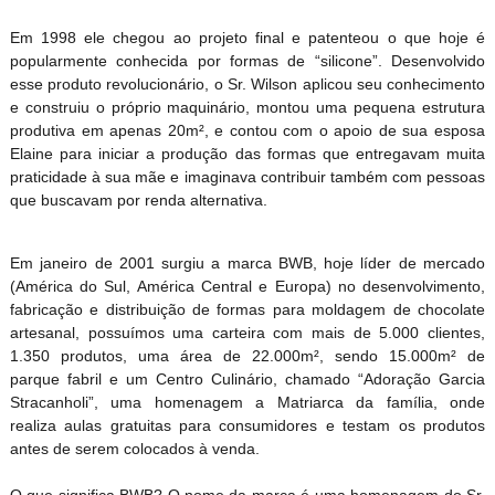
Em 1998 ele chegou ao projeto final e patenteou o que hoje é
popularmente conhecida por formas de “silicone”. Desenvolvido
esse produto revolucionário, o Sr. Wilson aplicou seu conhecimento
e construiu o próprio maquinário, montou uma pequena estrutura
produtiva em apenas 20m², e contou com o apoio de sua esposa
Elaine para iniciar a produção das formas que entregavam muita
praticidade à sua mãe e imaginava contribuir também com pessoas
que buscavam por renda alternativa.
Em janeiro de 2001 surgiu a marca BWB, hoje líder de mercado
(América do Sul, América Central e Europa) no desenvolvimento,
fabricação e distribuição de formas para moldagem de chocolate
artesanal, possuímos uma carteira com mais de 5.000 clientes,
1.350 produtos, uma área de 22.000m², sendo 15.000m² de
parque fabril e um Centro Culinário, chamado “Adoração Garcia
Stracanholi”, uma homenagem a Matriarca da família, onde
realiza aulas gratuitas para consumidores e testam os produtos
antes de serem colocados à venda.
O que significa BWB? O nome da marca é uma homenagem do Sr.