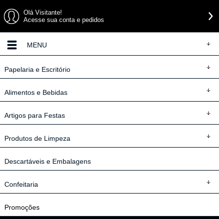
Olá Visitante!
Acesse sua conta e pedidos
MENU
Papelaria
e Escritório
Alimentos
e Bebidas
Artigos
para Festas
Produtos
de Limpeza
Descartáveis
e Embalagens
Confeitaria
Promoções