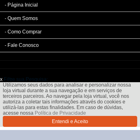
Página Inicial
Quem Somos
Como Comprar
Fale Conosco
x
Filtre sua Pesquisa:
Utilizamos seus dados para analisar e personalizar nossa
loja virtual durante a sua navegação e em serviços de
terceiros parceiros. Ao navegar pela loja virtual, você nos
autoriza a coletar tais informações através do cookies e
utilizá-las para estas finalidades. Em caso de dúvidas,
acesse nossa
Política de Privacidade
Entendi e Aceito