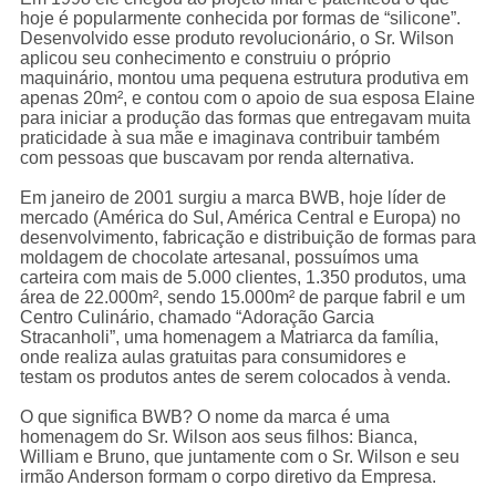
hoje é popularmente conhecida por formas de “silicone”.
Desenvolvido esse produto revolucionário, o Sr. Wilson
aplicou seu conhecimento e construiu o próprio
maquinário, montou uma pequena estrutura produtiva em
apenas 20m², e contou com o apoio de sua esposa Elaine
para iniciar a produção das formas que entregavam muita
praticidade à sua mãe e imaginava contribuir também
com pessoas que buscavam por renda alternativa.
Em janeiro de 2001 surgiu a marca BWB, hoje líder de
mercado (América do Sul, América Central e Europa) no
desenvolvimento, fabricação e distribuição de formas para
moldagem de chocolate artesanal, possuímos uma
carteira com mais de 5.000 clientes, 1.350 produtos, uma
rea de 22.000m², sendo 15.000m² de parque fabril e um
Centro Culinário, chamado “Adoração Garcia
Stracanholi”, uma homenagem a Matriarca da família,
onde realiza aulas gratuitas para consumidores e
testam os produtos antes de serem colocados à venda.
O que significa BWB? O nome da marca é uma
homenagem do Sr. Wilson aos seus filhos: Bianca,
William e Bruno, que juntamente com o Sr. Wilson e seu
irmão Anderson formam o corpo diretivo da Empresa.