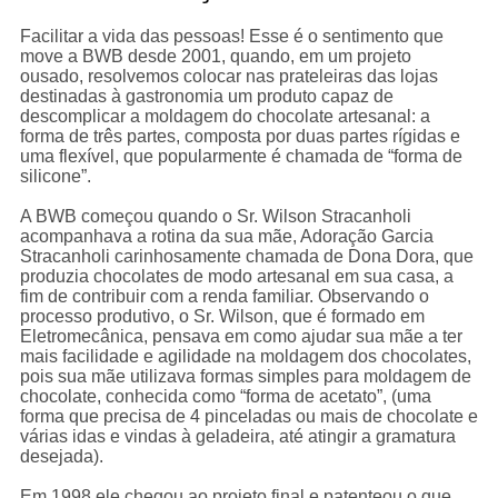
Facilitar a vida das pessoas! Esse é o sentimento que
move a BWB desde 2001, quando, em um projeto
ousado, resolvemos colocar nas prateleiras das lojas
destinadas à gastronomia um produto capaz de
descomplicar a moldagem do chocolate artesanal: a
forma de três partes, composta por duas partes rígidas e
uma flexível, que popularmente é chamada de “forma de
silicone”.
A BWB começou quando o Sr. Wilson Stracanholi
acompanhava a rotina da sua mãe, Adoração Garcia
Stracanholi carinhosamente chamada de Dona Dora, que
produzia chocolates de modo artesanal em sua casa, a
fim de contribuir com a renda familiar. Observando o
processo produtivo, o Sr. Wilson, que é formado em
Eletromecânica, pensava em como ajudar sua mãe a ter
mais facilidade e agilidade na moldagem dos chocolates,
pois sua mãe utilizava formas simples para moldagem de
chocolate, conhecida como “forma de acetato”, (uma
forma que precisa de 4 pinceladas ou mais de chocolate e
várias idas e vindas à geladeira, até atingir a gramatura
desejada).
Em 1998 ele chegou ao projeto final e patenteou o que