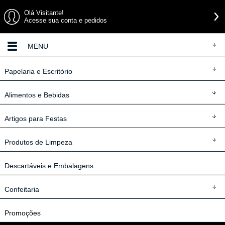
Olá Visitante!
Acesse sua conta e pedidos
MENU
Papelaria
e Escritório
Alimentos
e Bebidas
Artigos
para Festas
Produtos
de Limpeza
Descartáveis
e Embalagens
Confeitaria
Promoções