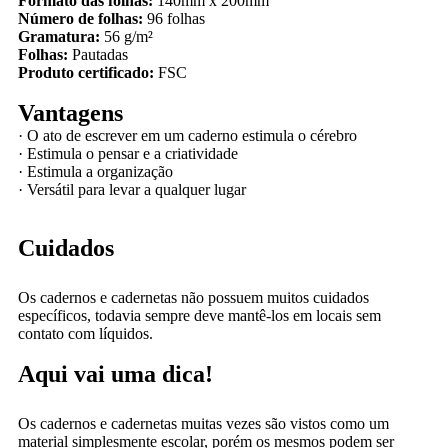
Formato das folhas:
140mm x 200mm
Número de folhas:
96
folhas
Gramatura:
56 g/m²
Folhas:
Pautadas
Produto certificado:
FSC
Vantagens
·
O ato de escrever em um caderno estimula o cérebro
·
Estimula o pensar e a criatividade
·
Estimula a organização
·
Versátil para levar a qualquer lugar
Cuidados
Os cadernos e cadernetas não possuem muitos cuidados
específicos, todavia sempre deve mantê-los em locais sem
contato com líquidos.
Aqui vai uma dica!
Os cadernos e cadernetas muitas vezes são vistos como um
material simplesmente escolar, porém os mesmos podem ser