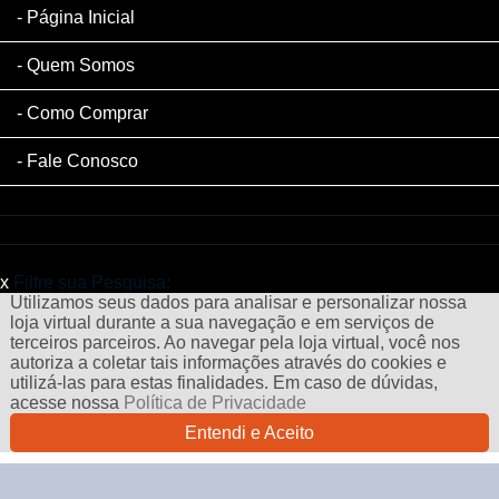
Página Inicial
Quem Somos
Como Comprar
Fale Conosco
x
Filtre sua Pesquisa:
Utilizamos seus dados para analisar e personalizar nossa
loja virtual durante a sua navegação e em serviços de
terceiros parceiros. Ao navegar pela loja virtual, você nos
autoriza a coletar tais informações através do cookies e
utilizá-las para estas finalidades. Em caso de dúvidas,
acesse nossa
Política de Privacidade
Entendi e Aceito