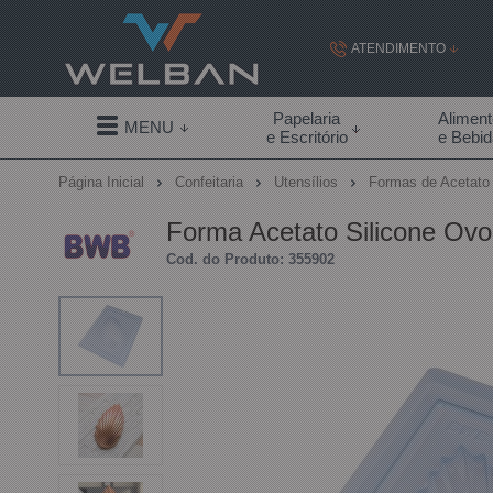
ATENDIMENTO
(19) 99855-
Papelaria
Alimen
MENU
e Escritório
e Bebi
(19)
Página Inicial
Confeitaria
Utensílios
Formas de Acetat
contato@welban.com
Forma Acetato Silicone Ov
Segunda à sexta - 08:3
Cod. do Produto: 355902
09:00h à