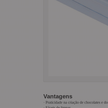
Vantagens
·
Praticidade na criação de chocolates e d
·
Fáceis de limpar