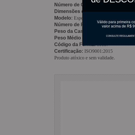
Número de Cascas:
1 cascas
Dimensões do Formato:
151mm (C) 
Modelo:
Especial
Válido para primeira c
Número de Partes:
3 partes (2 partes d
valor acima de R$ 9
Peso da Casca:
77 gramas
CONSULTE REGULAMEN
Peso Médio Final:
250 gramas
Código da Forma:
10137
Certificação:
ISO9001:2015
Produto atóxico e sem validade.