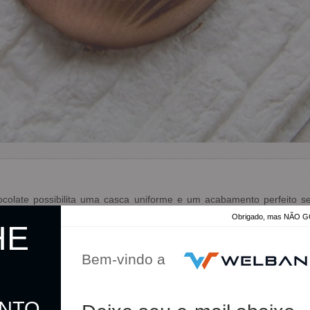
hocolate possibilita uma casca uniforme e um acabamento perfeit
Obrigado, mas NÃO
HE
s instruções de uso.
to
Bem-vindo a
ONTO