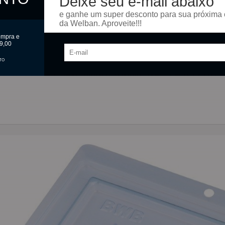
Deixe seu e-mail abaixo
e ganhe um super desconto para sua próxima
x 75mm (L)
da Welban. Aproveite!!!
ompra e
e acetato e 1 película de silicone)
9,00
TO