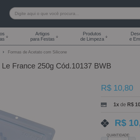
7892
tos
Artigos
Produtos
Desc
das
para Festas
de Limpeza
e Em
 99855-7892
o
Formas de Acetato com Silicone
.br
o Le France 250g Cód.10137 BWB
0h às 18:00h Sábados -
s 14:00h
R$ 10,80
1x
de
R$ 10
R$ 10
QUANTIDADE: