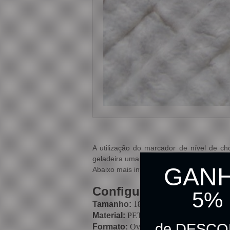
A utilização do marcador de nível de c
geladeira uma única vez.
GAN
Abaixo mais informações do produto e sua
Configuração do Produ
5%
Tamanho:
185mm x 245mm
Material:
PET, Polietileno e pigmento
de DESC
Formato:
Ovo Le France