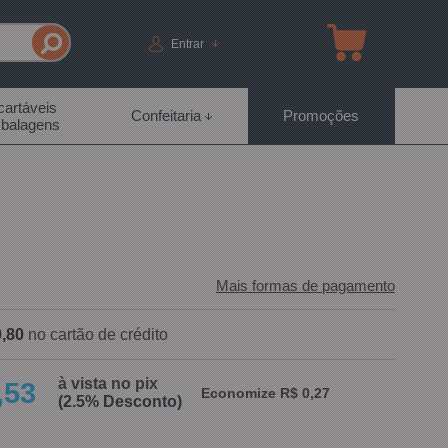
Entrar
artáveis
Confeitaria
Promoções
balagens
Mais formas de pagamento
,80
no cartão de crédito
à vista no pix
,53
Economize R$ 0,27
(2.5% Desconto)