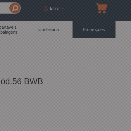
Entrar
artáveis
Confeitaria
Promoções
balagens
 Cód.56 BWB