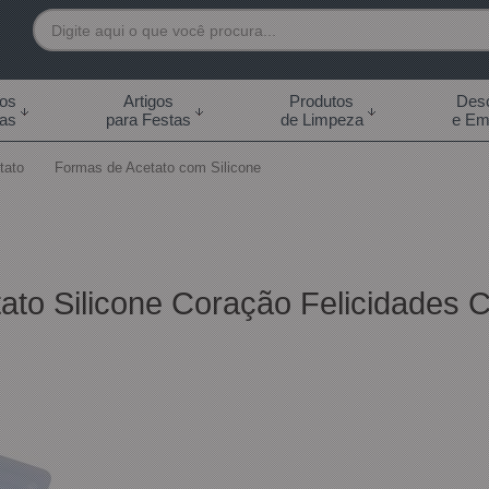
7892
tos
Artigos
Produtos
Desc
das
para Festas
de Limpeza
e Em
 99855-7892
tato
Formas de Acetato com Silicone
.br
0h às 18:00h Sábados -
s 14:00h
ato Silicone Coração Felicidades