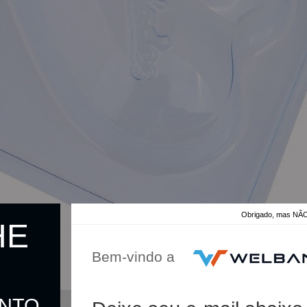
Obrigado, mas 
HE
Bem-vindo a
ONTO