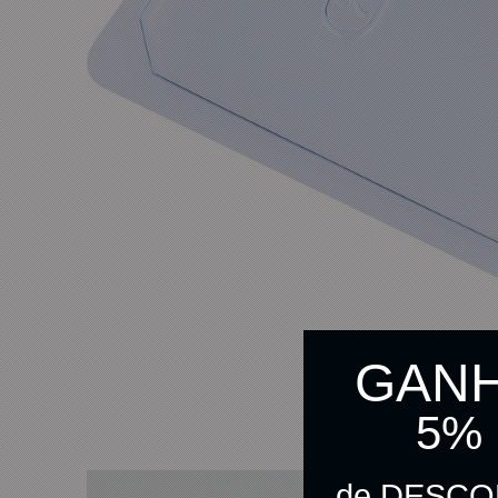
GAN
5%
de DESC