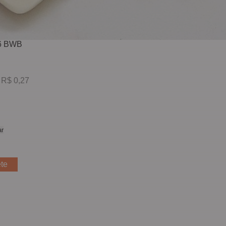
56 BWB
 R$ 0,27
r