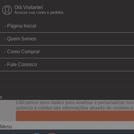
Olá Visitante!
Acesse sua conta e pedidos
Página Inicial
Quem Somos
Como Comprar
Fale Conosco
x
Filtre sua Pesquisa:
Utilizamos seus dados para analisar e personalizar noss
autoriza a coletar tais informações através do cookies 
Menu