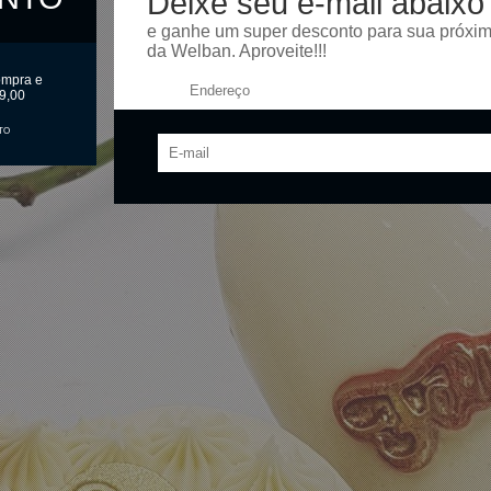
Deixe seu e-mail abaixo
e ganhe um super desconto para sua próxi
da Welban. Aproveite!!!
ompra e
Endereço:
9,00
TO