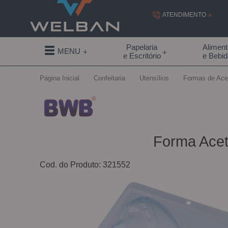
ATENDIMENTO
(19) 99855-
Papelaria
Alimen
MENU
e Escritório
e Bebi
(19)
Página Inicial
Confeitaria
Utensílios
Formas de Ace
contato@welban.com
Segunda à sexta - 08:3
09:00h à
Forma Acet
Cod. do Produto: 321552