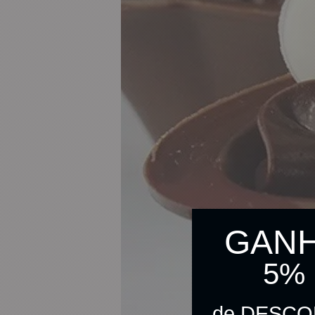
GAN
5%
de DESC