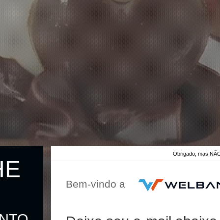
Obrigado, mas 
HE
Bem-vindo a
ONTO