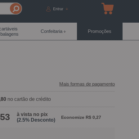
Entrar
artáveis
Confeitaria
Promoções
balagens
Mais formas de pagamento
,80
no cartão de crédito
à vista no pix
,53
Economize R$ 0,27
(2.5% Desconto)