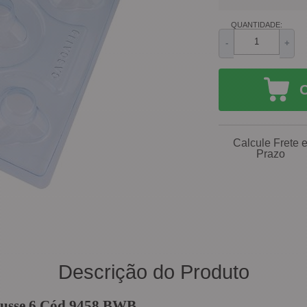
QUANTIDADE:
-
+
Calcule Frete 
Prazo
Descrição do Produto
ousse 6 Cód.9458 BWB