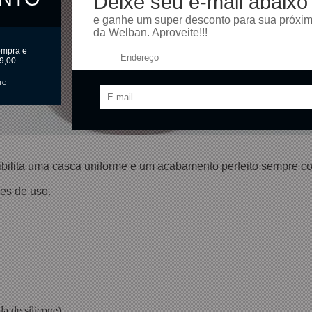
Deixe seu e-mail abaixo
e ganhe um super desconto para sua próxi
da Welban. Aproveite!!!
ompra e
Endereço:
9,00
TO
ssibilita uma casca uniforme e um acabamento perfeito sempre
es de uso.
la de silicone)