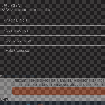
Olá Visitante!
Acesse sua conta e pedidos
Página Inicial
Quem Somos
Como Comprar
Fale Conosco
x
Filtre sua Pesquisa:
Utilizamos seus dados para analisar e personalizar noss
autoriza a coletar tais informações através do cookies 
Menu