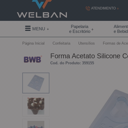
ATENDIMENTO
(19) 99855-
Papelaria
Alimen
MENU
e Escritório
e Bebi
(19)
Página Inicial
Confeitaria
Utensílios
Formas de Ace
contato@welban.com
Forma Acetato Silicone
Segunda à sexta - 08:3
Cod. do Produto: 359155
09:00h à