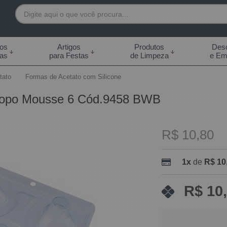
7892
tos
Artigos
Produtos
Desc
das
para Festas
de Limpeza
e Em
 99855-7892
tato
Formas de Acetato com Silicone
.br
 Copo Mousse 6 Cód.9458 BWB
0h às 18:00h Sábados -
s 14:00h
R$ 10,80
1x
de
R$ 10
R$ 10