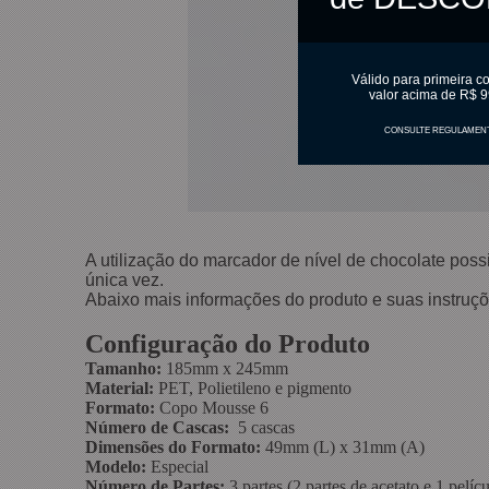
Válido para primeira c
valor acima de R$ 9
CONSULTE REGULAMEN
A utilização do marcador de nível de chocolate po
única vez.
Abaixo mais informações do produto e suas instruçõ
Configuração do Produto
Tamanho:
185mm x 245mm
Material:
PET, Polietileno e pigmento
Formato:
Copo Mousse 6
Número de Cascas:
5 cascas
Dimensões do Formato:
49mm (L) x 31mm (A)
Modelo:
Especial
Número de Partes:
3 partes (2 partes de acetato e 1 pelícu