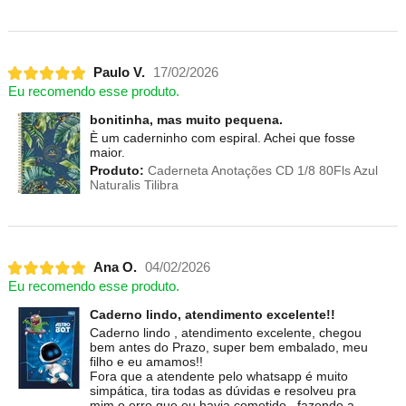
Paulo V.
17/02/2026
Eu recomendo esse produto.
bonitinha, mas muito pequena.
È um caderninho com espiral. Achei que fosse
maior.
Produto:
Caderneta Anotações CD 1/8 80Fls Azul
Naturalis Tilibra
Ana O.
04/02/2026
Eu recomendo esse produto.
Caderno lindo, atendimento excelente!!
Caderno lindo , atendimento excelente, chegou
bem antes do Prazo, super bem embalado, meu
filho e eu amamos!!
Fora que a atendente pelo whatsapp é muito
simpática, tira todas as dúvidas e resolveu pra
mim o erro que eu havia cometido , fazendo a